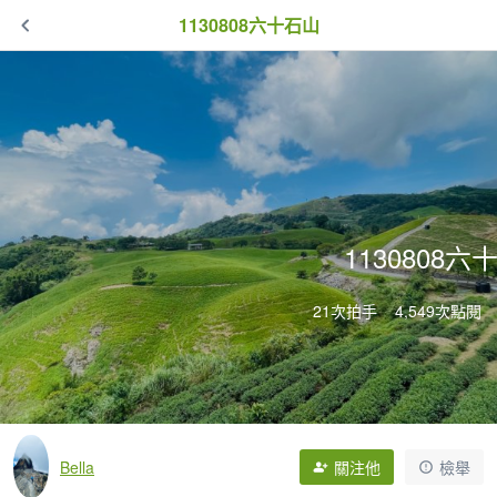
1130808六十石山
1130808六
21次拍手
4,549次點閱
Bella
關注他
檢舉