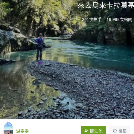
來去烏來卡拉莫
201次拍手
16,988次點閱
游雯雯
關注他
檢舉