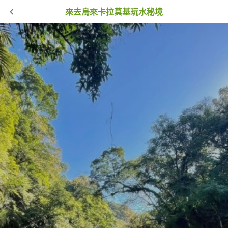
來去烏來卡拉莫基玩水秘境