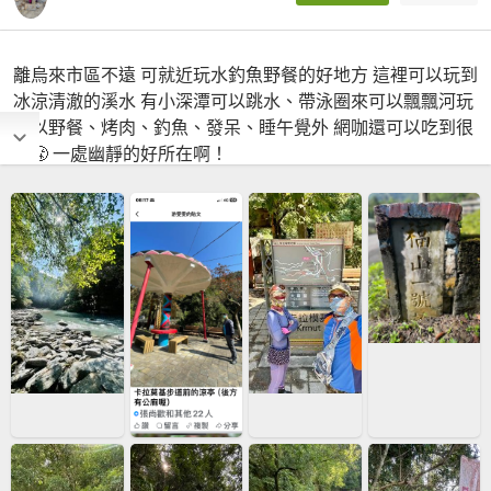
離烏來市區不遠 可就近玩水釣魚野餐的好地方 這裡可以玩到
冰涼清澈的溪水 有小深潭可以跳水、帶泳圈來可以飄飄河玩
可以野餐、烤肉、釣魚、發呆、睡午覺外 網咖還可以吃到很
飽😤 一處幽靜的好所在啊！