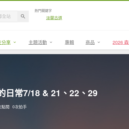
熱門關鍵字
淡蘭古道
友分享
主題活動
專輯
商品
2026
常7/18 & 21、22、29
6次點閱
0次拍手