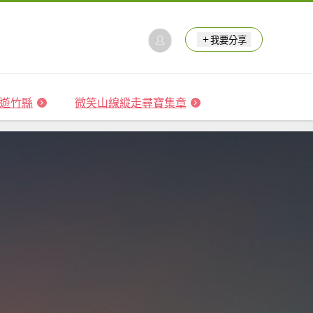
我要分享
 森遊竹縣
微笑山線縱走尋寶集章