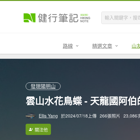
路線
精選文章
山
發現陽明山
雲山水花鳥蝶 - 天龍國阿伯的日
Ellis Yang
於2024/07/18上傳
266張照片
23,08
關注他