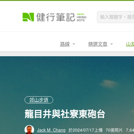
路線
精選文章
山
郊山步道
龍目井與社寮東砲台
Jack M. Chang
於2024/07/17上傳
70張照片
7,