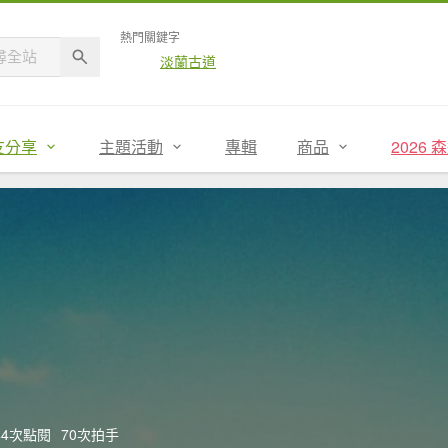
熱門關鍵字
淡蘭古道
友分享
主題活動
專輯
商品
2026
644次點閱
70次拍手