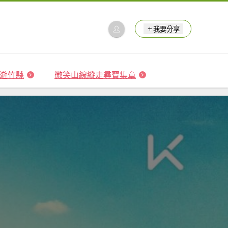
我要分享
 森遊竹縣
微笑山線縱走尋寶集章