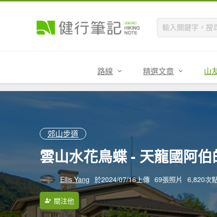
路線
精選文章
山
郊山步道
雲山水花鳥蝶 - 天龍國阿伯的
Ellis Yang
於2024/07/16上傳
69張照片
6,820次
關注他