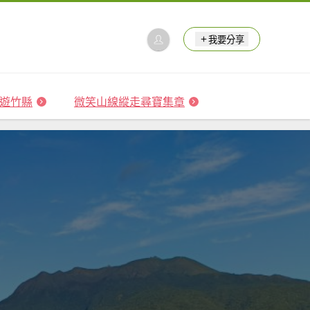
我要分享
 森遊竹縣
微笑山線縱走尋寶集章