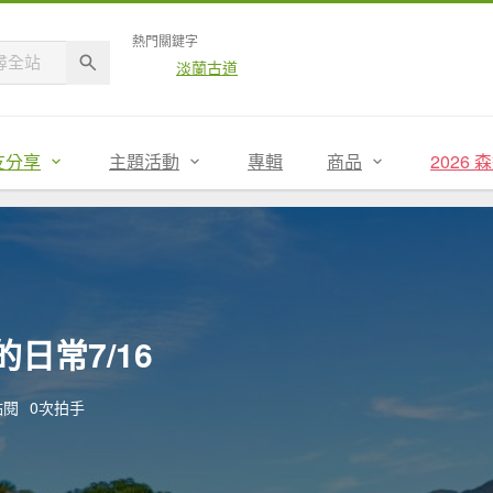
熱門關鍵字
淡蘭古道
友分享
主題活動
專輯
商品
2026
日常7/16
點閱
0次拍手