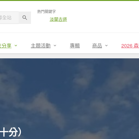
熱門關鍵字
淡蘭古道
友分享
主題活動
專輯
商品
2026
溪-十分）