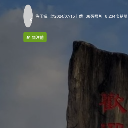
許玉嬋
於2024/07/15上傳
36張照片
8,234次點閱
關注他