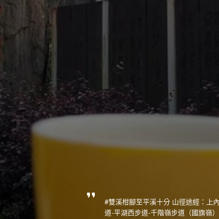
#雙溪柑腳至平溪十分 山徑途經：上內
道-平湖西步道-千階嶺步道（國旗嶺）