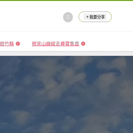
我要分享
 森遊竹縣
微笑山線縱走尋寶集章