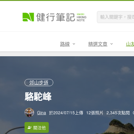
路線
精選文章
山
郊山步道
駱駝峰
Gina
於2024/07/15上傳
12張照片
2,345次點閱
關注他