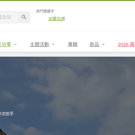
熱門關鍵字
淡蘭古道
友分享
主題活動
專輯
商品
2026
0次拍手