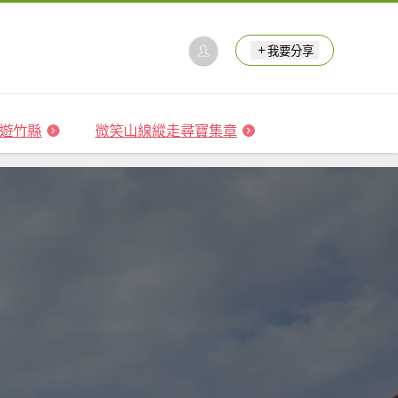
我要分享
 森遊竹縣
微笑山線縱走尋寶集章