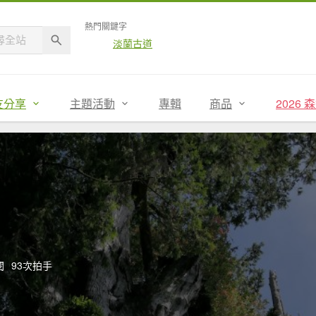
熱門關鍵字
淡蘭古道
友分享
主題活動
專輯
商品
2026
閱
93次拍手