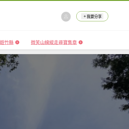
我要分享
 森遊竹縣
微笑山線縱走尋寶集章