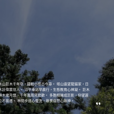
水山巨木千年守，鐵軌小徑古今尋。 塔山遠望龍貓家，日
木壯偉震世人。 沼平車站早晨行，生態教育心神凝。 巨木
神木歲月悠，千年風雨見悲歡。 多胞相擁成巨影，仰望蒼
立不曾遷。 林間步道心靈洗，敬畏自然心敬神。