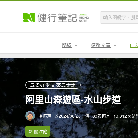
路線
精選文章
山
嘉遊好步道 來嘉走走
阿里山森遊區-水山步道
楊振源
於2024/06/28上傳
88張照片
13,312次點
關注他