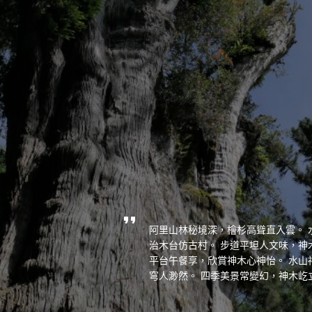
阿里山林秘境深，檜杉高聳直入雲。 
治木台仿古村。 步道平坦人文味，神
平台午餐享，欣賞神木心神怡。 水山
穹人渺然。 四季美景常變幻，神木屹