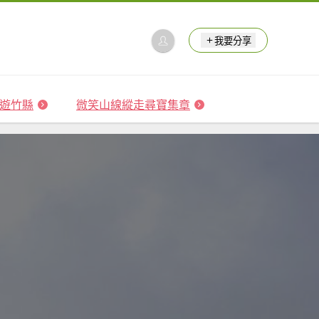
我要分享
 森遊竹縣
微笑山線縱走尋寶集章