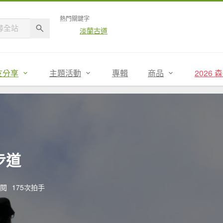
熱門關鍵字
淡蘭古道
友分享
主題活動
專輯
商品
2026
步道
點閱
175次拍手