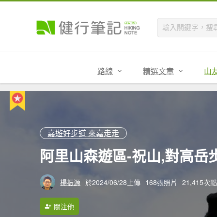
路線
精選文章
山
嘉遊好步道 來嘉走走
阿里山森遊區-祝山,對高岳
楊振源
於2024/06/28上傳
168張照片
21,415次
關注他