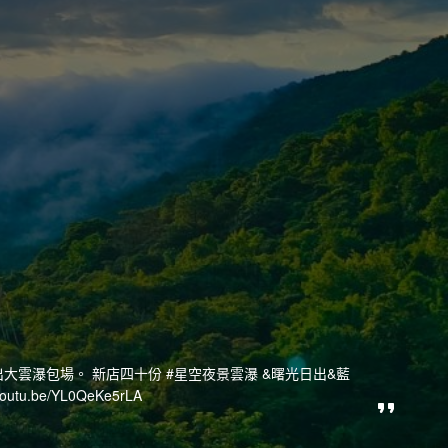
雲瀑包場。 新店四十份 #星空夜景雲瀑 &曙光日出&藍
utu.be/YL0QeKe5rLA