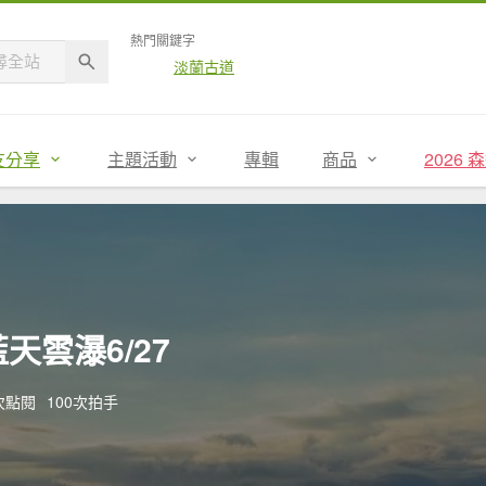
熱門關鍵字
淡蘭古道
友分享
主題活動
專輯
商品
2026
天雲瀑6/27
3次點閱
100次拍手