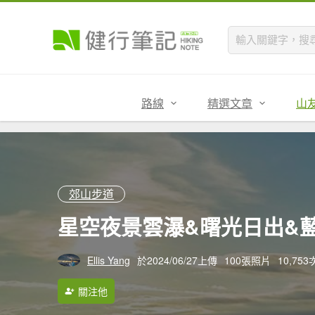
路線
精選文章
山
郊山步道
星空夜景雲瀑&曙光日出&藍
Ellis Yang
於2024/06/27上傳
100張照片
10,75
關注他