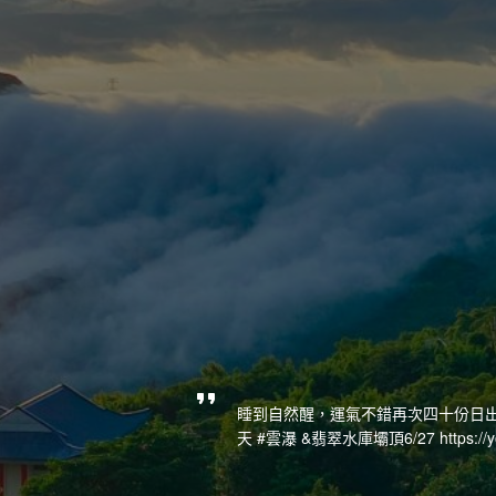
睡到自然醒，運氣不錯再次四十份日出大
天 #雲瀑 &翡翠水庫壩頂6/27 https://yo