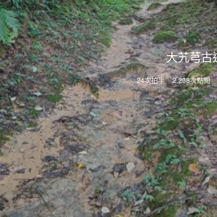
大艽芎古
24次拍手
2,238次點閱