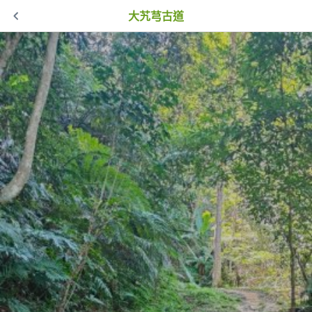
大艽芎古道