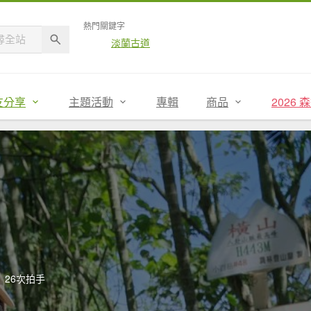
熱門關鍵字
淡蘭古道
友分享
主題活動
專輯
商品
2026
26次拍手