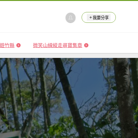
我要分享
 森遊竹縣
微笑山線縱走尋寶集章