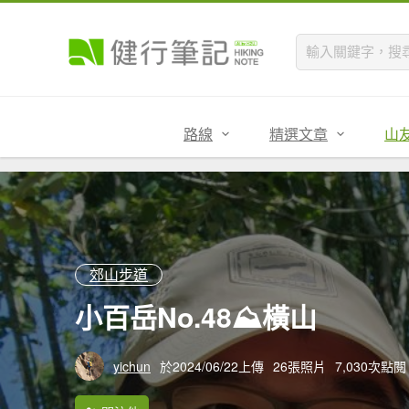
路線
精選文章
山
郊山步道
小百岳No.48⛰橫山
yichun
於2024/06/22上傳
26張照片
7,030次點閱