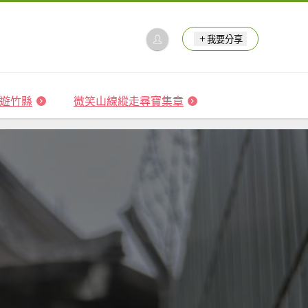
我要分享
 森遊竹縣
微笑山線縱走尋寶集章