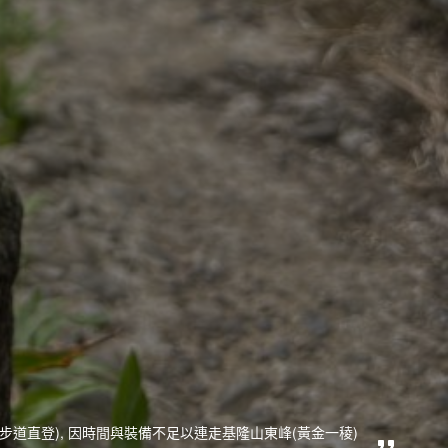
步道直登), 因時間與裝備不足以連走基隆山東峰(黃金一稜)