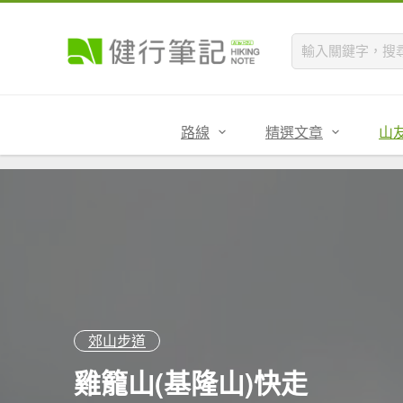
路線
精選文章
山
郊山步道
雞籠山(基隆山)快走