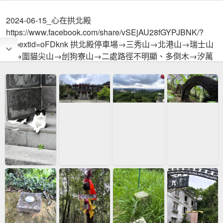
2024-06-15_心在拱北殿
https://www.facebook.com/share/vSEjAU28fGYPJBNK/?
mibextid=oFDknk 拱北殿停車場→三秀山→北港山→瑞士山
莊→圍貓尖山→刣狗寮山→二處路徑不明顯、多倒木→汐萬
路→拱北殿停車場