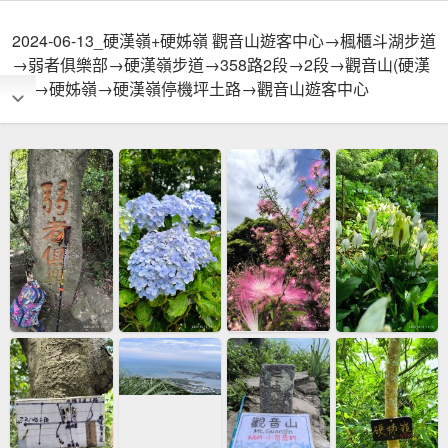
2024-06-13_硬漢嶺+硬姊嶺 觀音山遊客中心→楓櫃斗湖步道
→弱者俱樂部→硬漢嶺步道→358路2段→2段→觀音山(硬漢
嶺)→硬姊嶺→硬漢嶺停機坪土路→觀音山遊客中心