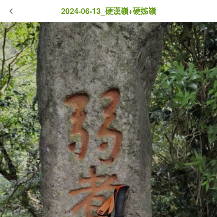
2024-06-13_硬漢嶺+硬姊嶺