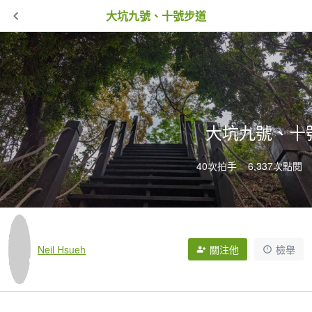
大坑九號、十號步道
大坑九號、十
40次拍手
6,337次點閱
Neil Hsueh
關注他
檢舉