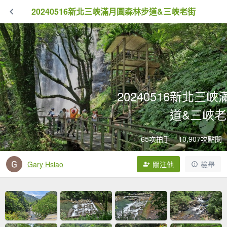
20240516新北三峽滿月圓森林步道&三峽老街
20240516新北三
道&三峽
65次拍手
10,907次點閱
Gary Hsiao
關注他
檢舉