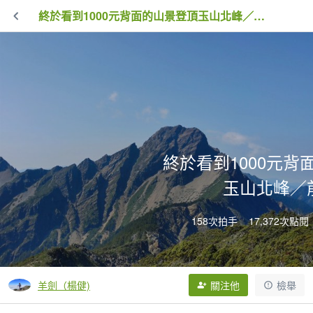
終於看到1000元背面的山景登頂玉山北峰／前峰
終於看到1000元背
玉山北峰／
158次拍手
17,372次點閱
羊劍（楊健)
關注他
檢舉