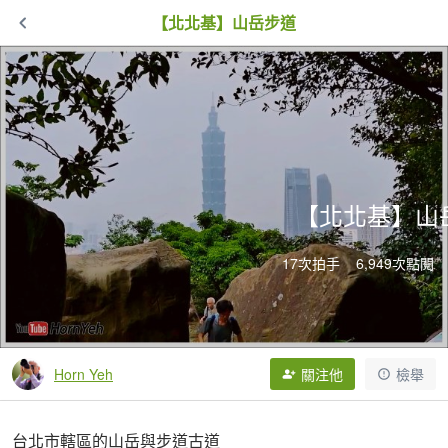
【北北基】山岳步道
【北北基】山
17次拍手
6,949次點閱
Horn Yeh
關注他
檢舉
台北市轄區的山岳與步道古道