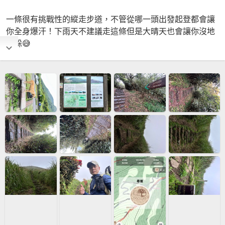
一條很有挑戰性的縱走步道，不管從哪一頭出發起登都會讓
你全身爆汗！下雨天不建議走這條但是大晴天也會讓你沒地
方躲😅