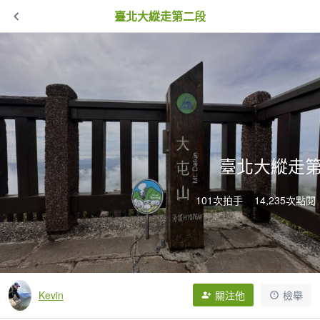
臺北大縱走第二段
臺北大縱走
101次拍手
14,235次點閱
Kevin
關注他
檢舉