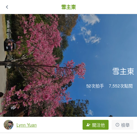
雪主東
雪主東
52次拍手
7,552次點閱
Lynn Yuan
關注他
檢舉