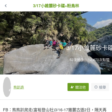
3/17小錐麓砂卡礑+粉鳥林
3/17小錐麓砂卡
52次拍手
12,470次點閱
熊趴造
關注他
檢舉
FB：熊熊趴爬走(富裕登山社)3/16-17錐麓古道2日，隔天再