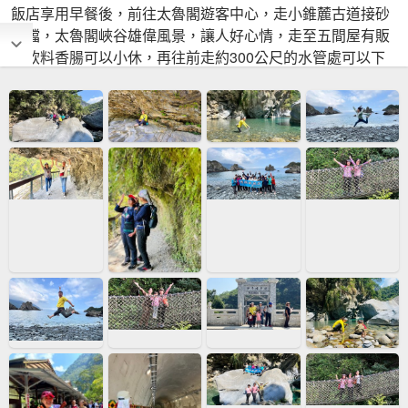
飯店享用早餐後，前往太魯閣遊客中心，走小錐麓古道接砂
卡礑，太魯閣峽谷雄偉風景，讓人好心情，走至五間屋有販
賣飲料香腸可以小休，再往前走約300公尺的水管處可以下
水小玩，今天的天氣就像夏天，泡泡腳很舒服👍 午餐台泥享
用滿出來的雞腿便當😆，回程再安排粉鳥林漁港海邊散步一
下，看中央山脈起點烏岩角，這兩天上山又下海，在都市忙
碌的我們，身心滿足🥰