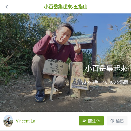
小百岳集起來-五指山
小百岳集起來-
36次拍手
10,480次點閱
Vincent Lai
關注他
檢舉