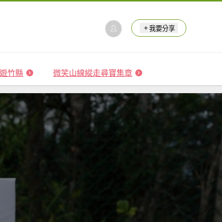
我要分享
 森遊竹縣
微笑山線縱走尋寶集章