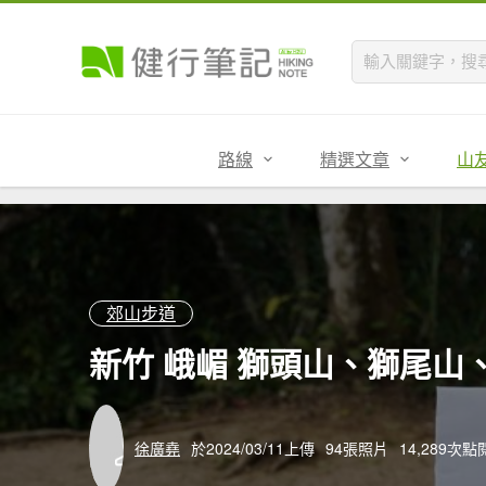
路線
精選文章
山
郊山步道
新竹 峨嵋 獅頭山、獅尾山
徐廣堯
於2024/03/11上傳
94張照片
14,289次點