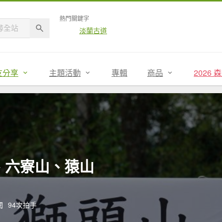
熱門關鍵字
淡蘭古道
友分享
主題活動
專輯
商品
2026
、六寮山、猿山
閱
94次拍手