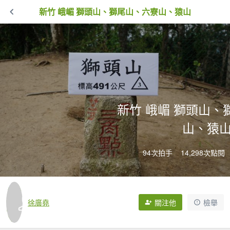
新竹 峨嵋 獅頭山、獅尾山、六寮山、猿山
新竹 峨嵋 獅頭山、
山、猿
94次拍手
14,298次點閱
徐廣堯
關注他
檢舉