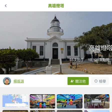
高雄燈塔
高雄燈
55次拍手
10,125次點閱
楊振源
關注他
檢舉