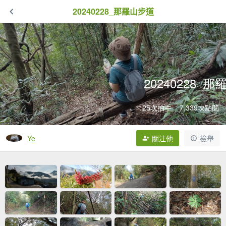
20240228_那羅山步道
20240228_
25次拍手
7,339次點閱
Ye
關注他
檢舉