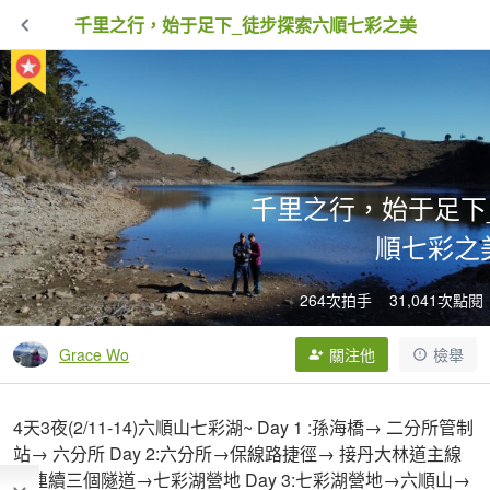
千里之行，始于足下_徒步探索六順七彩之美
千里之行，始于足下
順七彩之
264次拍手
31,041次點閱
Grace Wo
關注他
檢舉
4天3夜(2/11-14)六順山七彩湖~ Day 1 :孫海橋→ 二分所管制
站→ 六分所 Day 2:六分所→保線路捷徑→ 接丹大林道主線
→連續三個隧道→七彩湖營地 Day 3:七彩湖營地→六順山→