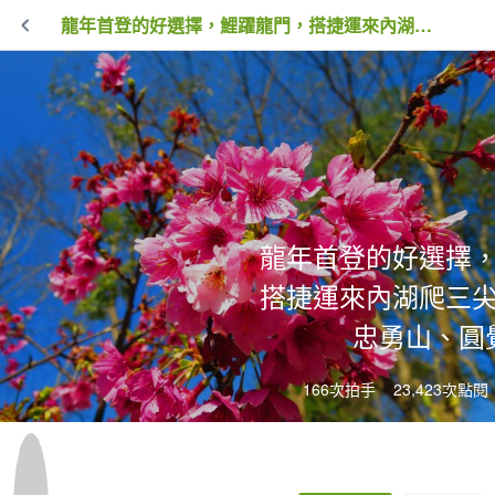
龍年首登的好選擇，鯉躍龍門，搭捷運來內湖爬三尖，鯉魚山、忠勇山、圓覺尖
龍年首登的好選擇
搭捷運來內湖爬三
忠勇山、圓
166次拍手
23,423次點閱