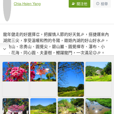
Chia-Hsien Yang
關注他
檢舉
龍年健走的好選擇👏，把握情人節的好天氣🎉，搭捷運來內
湖爬三尖，享受溫暖和煦的冬陽，遨遊內湖的好山好水🎉，
鯉魚山、忠勇山、圓覺尖，碧山巖、圓覺禪寺、瀑布、小
溪、花海、同心圓、夫妻樹，鯉躍龍門，一次滿足😉🎉。