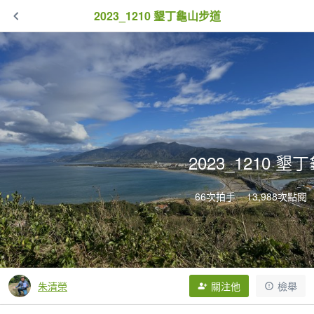
2023_1210 墾丁龜山步道
2023_1210 
66次拍手
13,988次點閱
朱清榮
關注他
檢舉