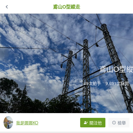
鳶山O型縱走
鳶山O型
49次拍手
9,691次點閱
我是娜娜KO
關注他
檢舉