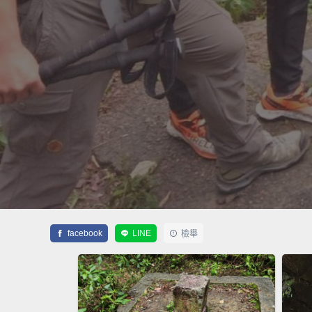
facebook
LINE
檢舉