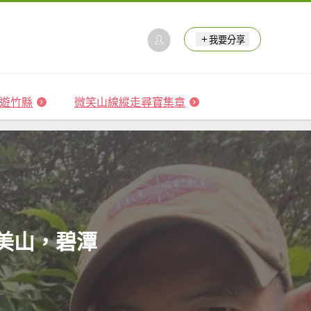
我要分享
 森遊竹縣
微笑山線縱走尋寶集章
和美山，碧潭