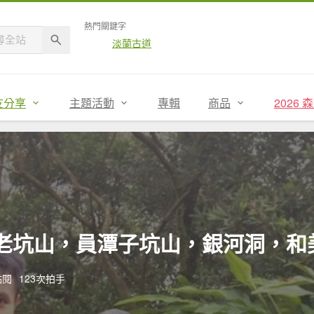
熱門關鍵字
淡蘭古道
友分享
主題活動
專輯
商品
2026
山，待老坑山，員潭子坑山，銀河洞，
點閱
123次拍手