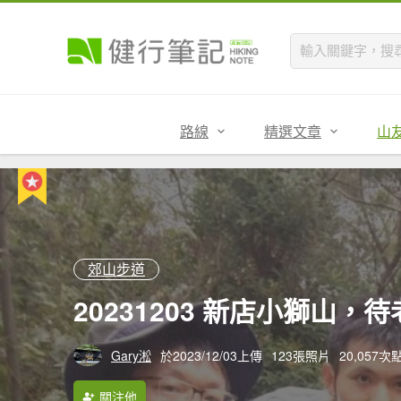
路線
精選文章
山
郊山步道
20231203 新店小獅
Gary淞
於2023/12/03上傳
123張照片
20,057次
關注他