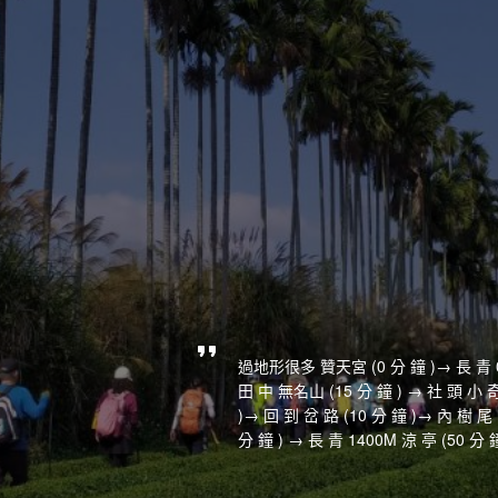
過地形很多 贊天宮 (0 分 鐘 )→ 長 青 0M
田 中 無名山 (15 分 鐘 ) → 社 頭 小 奇 
)→ 回 到 岔 路 (10 分 鐘 )→ 內 樹 尾 
分 鐘 ) → 長 青 1400M 涼 亭 (50 分 鐘