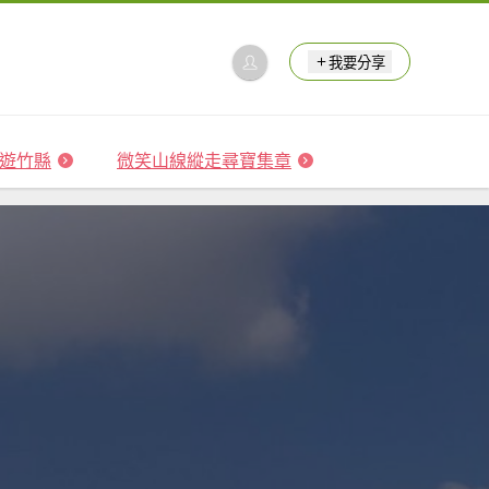
我要分享
 森遊竹縣
微笑山線縱走尋寶集章