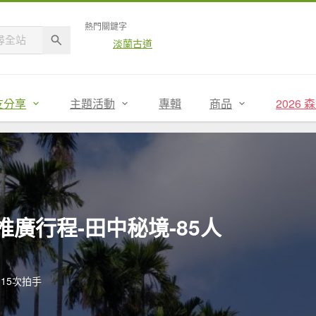
熱門關鍵字
淡蘭古道
友分享
主題活動
專輯
商品
2026
-推廣行程-田中秘境-85人
15次拍手