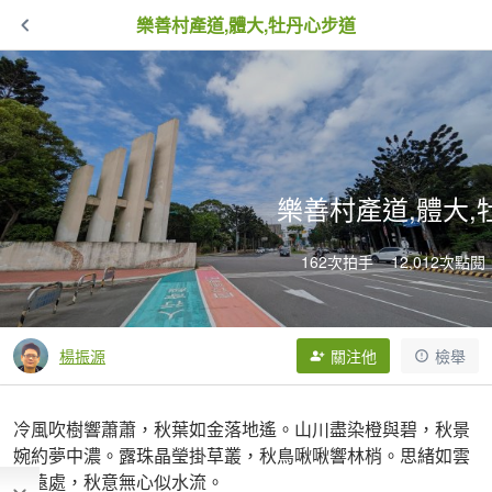
樂善村產道,體大,牡丹心步道
樂善村產道,體大,
162次拍手
12,012次點閱
楊振源
關注他
檢舉
冷風吹樹響蕭蕭，秋葉如金落地遙。山川盡染橙與碧，秋景
婉約夢中濃。露珠晶瑩掛草叢，秋鳥啾啾響林梢。思緒如雲
飄遠處，秋意無心似水流。