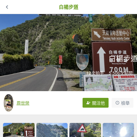
白楊步道
白楊步
12次拍手
5,506次點閱
周世榮
關注他
檢舉