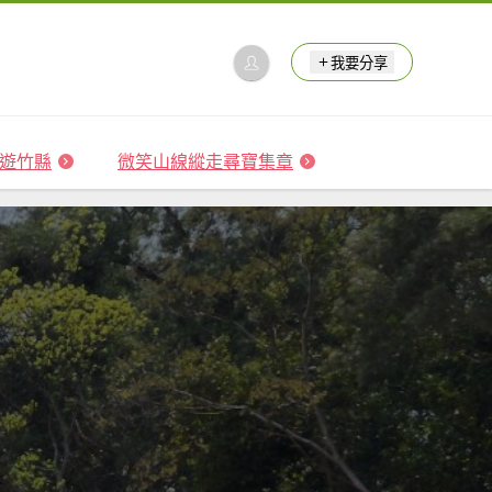
我要分享
 森遊竹縣
微笑山線縱走尋寶集章