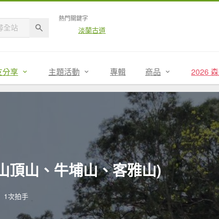
熱門關鍵字
淡蘭古道
友分享
主題活動
專輯
商品
2026
山(山頂山、牛埔山、客雅山)
1次拍手