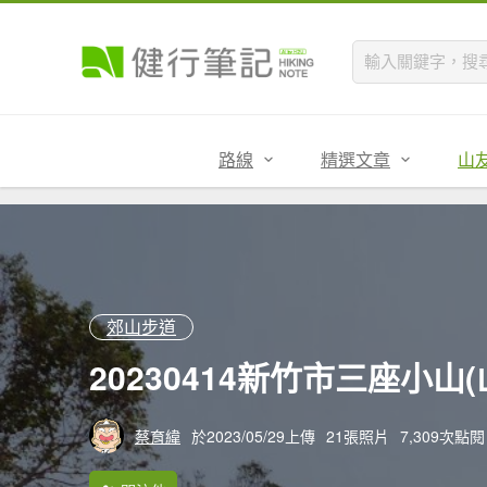
路線
精選文章
山
郊山步道
20230414新竹市三座小
蔡育緯
於2023/05/29上傳
21張照片
7,309次點閱