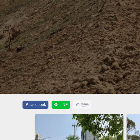
facebook
LINE
檢舉