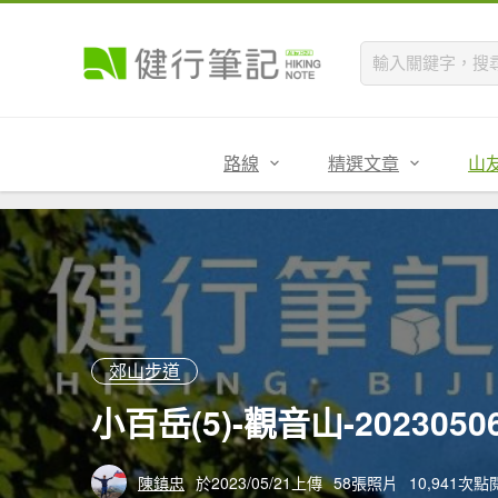
路線
精選文章
山
郊山步道
小百岳(5)-觀音山-2023050
陳鎮忠
於2023/05/21上傳
58張照片
10,941次點