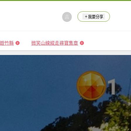
我要分享
 森遊竹縣
微笑山線縱走尋寶集章