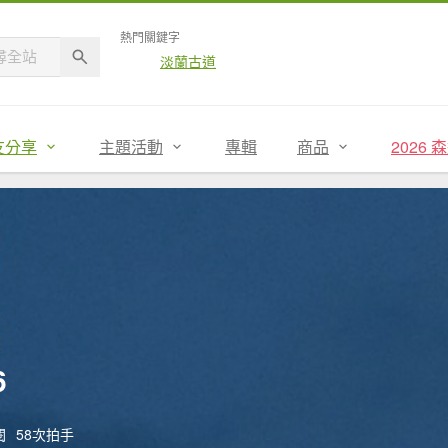
熱門關鍵字
淡蘭古道
友分享
主題活動
專輯
商品
2026
6
閱
58次拍手