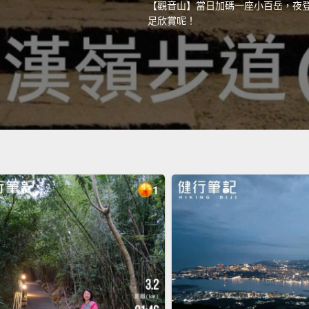
【觀音山】當日加碼一座小百岳，夜
足欣賞呢！