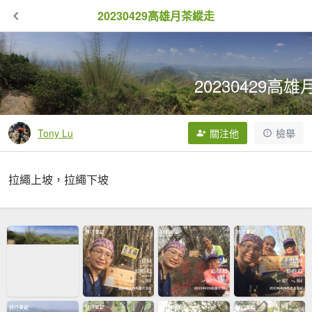
20230429高雄月茶縱走
20230429高
150次拍手
18,744次點閱
Tony Lu
關注他
檢舉
拉繩上坡，拉繩下坡