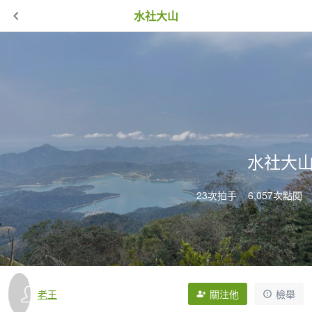
水社大山
水社大
23次拍手
6,057次點閱
老王
關注他
檢舉