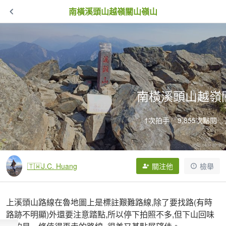
南橫溪頭山越嶺關山嶺山
南橫溪頭山越嶺
1次拍手
9,855次點閱
🇹🇼J.C. Huang
關注他
檢舉
上溪頭山路線在魯地圖上是標註艱難路線,除了要找路(有時
路跡不明顯)外還要注意踏點,所以停下拍照不多,但下山回味