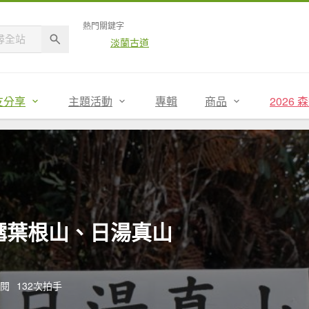
熱門關鍵字
淡蘭古道
友分享
主題活動
專輯
商品
2026
鱈葉根山、日湯真山
點閱
132次拍手