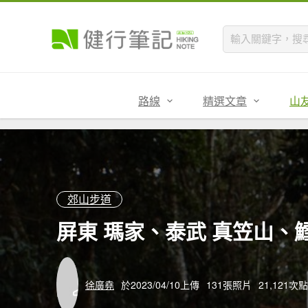
路線
精選文章
山
郊山步道
屏東 瑪家、泰武 真笠山、
徐廣堯
於2023/04/10上傳
131張照片
21,121次