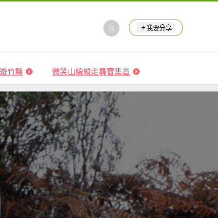
我要分享
 森遊竹縣
微笑山線縱走尋寶集章