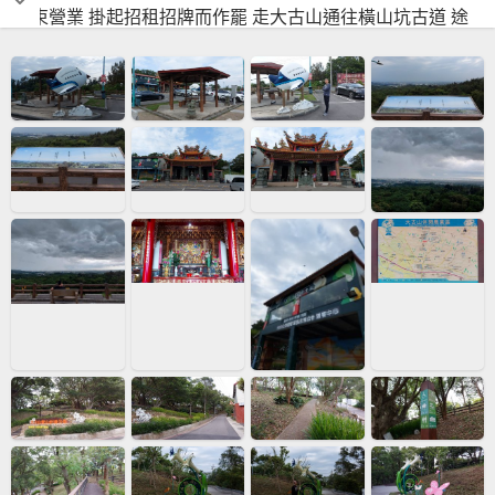
結束營業 掛起招租招牌而作罷 走大古山通往橫山坑古道 途
中遇到多隻野狗且路況不明而半途折返 最後選擇附近景觀餐
廳 欣賞百萬夜景 。2023農遊季展期5／20-8／31點燈時間
18：00-22：00