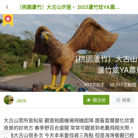
〔桃園蘆竹〕大古山步道， 2023蘆竹炫YA農遊季
〔桃園蘆竹〕大古山步
蘆竹炫YA農
632次拍手
36,011次點閱
Jane
關注他
檢舉
大古山眾所皆知是 觀賞桃園機場飛機起降 跟看雲層變化欣賞
夜景的好地方 春季野百合盛開 常常可觀賞到老鷹飛翔天際，
來過大古山很多次 今天本來要找尋三角點 但是海灣餐廳已經