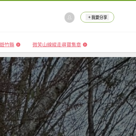
我要分享
 森遊竹縣
微笑山線縱走尋寶集章