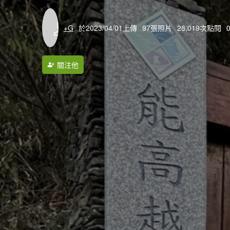
+G
於2023/04/01上傳
97張照片
28,019次點閱
關注他