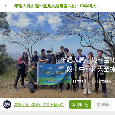
年輕人爬山趣～臺北大縱走第六段：中華科大至捷運麟光站
年輕人爬山趣～臺
段：中華科大至
11次拍手
6,772次點閱
年輕人爬山趣登山協會 Hiking7 Association
關注他
檢舉