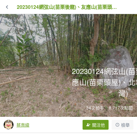
20230124網弦山(苗栗後龍)、友應山(苗栗頭屋)、北坑山(苗栗三灣)
20230124網弦山(
應山(苗栗頭屋)、北
灣)
34次拍手
8,717次點閱
蔡育緯
關注他
檢舉