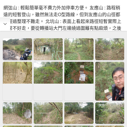
網弦山 : 輕鬆簡單毫不費力外加停車方便。 友應山 : 路程稍
遠的短暫登山，雖然無法走O型路線，但到友應山的山徑都
有經過整理不難走。 北坑山 : 表面上看起來路徑短暫實際上
非常不好走，要從轉播站大門左邊繞過圍籬有點麻煩，之後
在圍牆外的樹林裡硬鑽竹林繞至後方由後門進入。