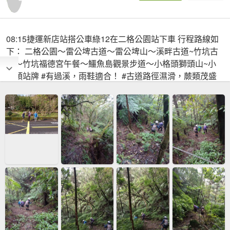
08:15捷運新店站搭公車綠12在二格公園站下車 行程路線如
下： 二格公園～雷公埤古道～雷公埤山～溪畔古道~竹坑古
道～竹坑福德宮午餐～鱷魚島觀景步道～小格頭獅頭山~小
格頭站牌 #有過溪，雨鞋適合！ #古道路徑濕滑，蕨類茂盛