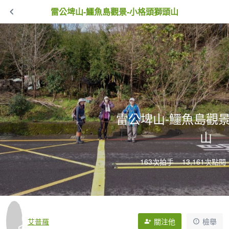
雷公埤山-鱷魚島觀景-小格頭獅頭山
雷公埤山-鱷魚島觀景
山
163次拍手
13,161次點閱
艾普羅
關注他
檢舉