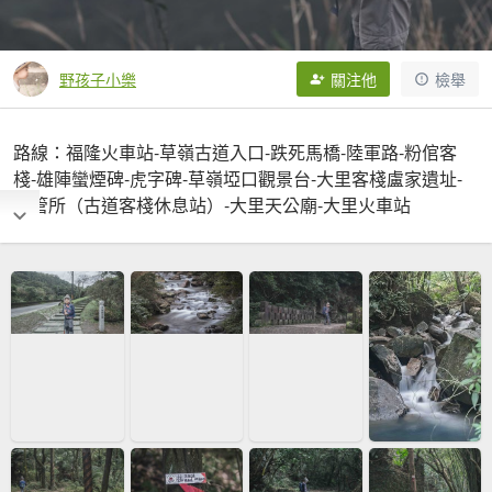
野孩子小樂
關注他
檢舉
路線：福隆火車站-草嶺古道入口-跌死馬橋-陸軍路-粉倌客
棧-雄陣蠻煙碑-虎字碑-草嶺埡口觀景台-大里客棧盧家遺址-
護管所（古道客棧休息站）-大里天公廟-大里火車站