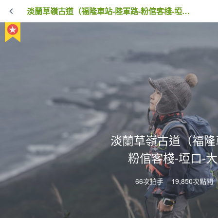
淡蘭草嶺古道（福隆車站-陸軍路-粉倌客棧-埡口-大里車站）
淡蘭草嶺古道（福隆車
粉倌客棧-埡口-
66次拍手
19,850次點閱