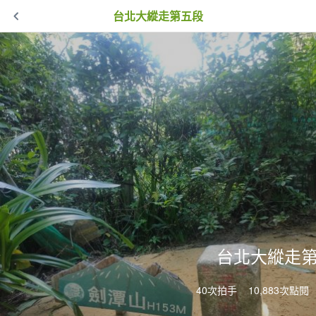
台北大縱走第五段
台北大縱走
40次拍手
10,883次點閱