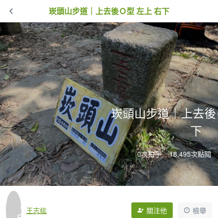
崁頭山步道｜上去後Ｏ型 左上 右下
崁頭山步道｜上去後Ｏ
下
0次拍手
18,495次點閱
王志紘
關注他
檢舉