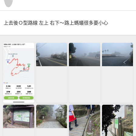
上去後Ｏ型路線 左上 右下～路上螞蟻很多要小心