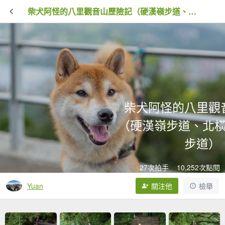
柴犬阿怪的八里觀音山歷險記（硬漢嶺步道、北橫古道、尖山步道）
柴犬阿怪的八里觀
（硬漢嶺步道、北
步道）
27次拍手
10,252次點閱
Yuan
關注他
檢舉